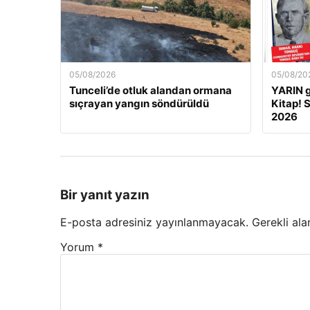
05/08/2026
05/08/20
Tunceli’de otluk alandan ormana
YARIN 
sıçrayan yangın söndürüldü
Kitap! 
2026
Bir yanıt yazın
E-posta adresiniz yayınlanmayacak.
Gerekli ala
Yorum
*