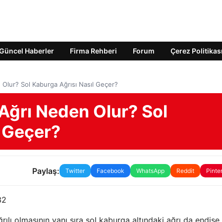
Güncel Haberler
Firma Rehberi
Forum
Çerez Politikas
 Olur? Sol Kaburga Ağrısı Nasıl Geçer?
Ağrı Neden Olur? Sol
l Geçer?
Paylaş:
Twitter
Facebook
WhatsApp
Reddit
Pinte
32
Ağrılı olmasının yanı sıra sol kaburga altındaki ağrı da endişe 