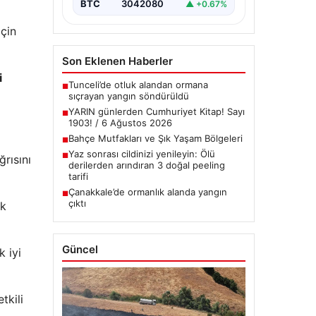
BTC
3042080
▲ +0.67%
için
Son Eklenen Haberler
i
Tunceli’de otluk alandan ormana
■
sıçrayan yangın söndürüldü
YARIN günlerden Cumhuriyet Kitap! Sayı
■
1903! / 6 Ağustos 2026
Bahçe Mutfakları ve Şık Yaşam Bölgeleri
■
Yaz sonrası cildinizi yenileyin: Ölü
■
rısını
derilerden arındıran 3 doğal peeling
tarifi
Çanakkale’de ormanlık alanda yangın
■
çıktı
ek
Güncel
k iyi
tkili