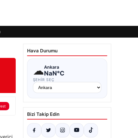
ı
Hava Durumu
☁
Ankara
NaN°C
ŞEHIR SEÇ
rest
Bizi Takip Edin
verici