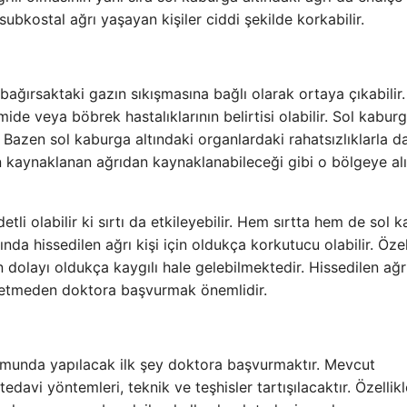
ubkostal ağrı yaşayan kişiler ciddi şekilde korkabilir.
 bağırsaktaki gazın sıkışmasına bağlı olarak ortaya çıkabilir.
ide veya böbrek hastalıklarının belirtisi olabilir. Sol kabur
r. Bazen sol kaburga altındaki organlardaki rahatsızlıklarla d
dan kaynaklanan ağrıdan kaynaklanabileceği gibi o bölgeye al
tli olabilir ki sırtı da etkileyebilir. Hem sırtta hem de sol 
tında hissedilen ağrı kişi için oldukça korkutucu olabilir. Özel
an dolayı oldukça kaygılı hale gelebilmektedir. Hissedilen ağr
betmeden doktora başvurmak önemlidir.
rumunda yapılacak ilk şey doktora başvurmaktır. Mevcut
edavi yöntemleri, teknik ve teşhisler tartışılacaktır. Özellikl