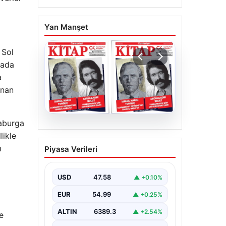
Yan Manşet
 Sol
gada
a
ınan
kaburga
05.08.2026
likle
YARIN günlerden
ı
Piyasa Verileri
Cumhuriyet Kitap! Sayı
1903! / 6 Ağustos 2026
USD
47.58
▲ +0.10%
EUR
54.99
▲ +0.25%
ALTIN
6389.3
▲ +2.54%
e