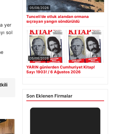
05/08/2026
Tunceli’de otluk alandan ormana
sıçrayan yangın söndürüldü
da yer
yı sol
ne
05/08/2026
YARIN günlerden Cumhuriyet Kitap!
Sayı 1903! / 6 Ağustos 2026
kili
Son Eklenen Firmalar