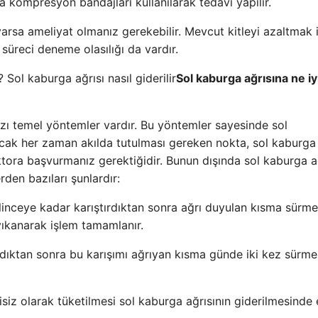
 kompresyon bandajları kullanılarak tedavi yapılır.
varsa ameliyat olmanız gerekebilir. Mevcut kitleyi azaltmak 
süreci deneme olasılığı da vardır.
Sol kaburga ağrısına ne iy
zı temel yöntemler vardır. Bu yöntemler sayesinde sol
cak her zaman akılda tutulması gereken nokta, sol kaburga
ktora başvurmanız gerektiğidir. Bunun dışında sol kaburga ağ
den bazıları şunlardır:
inceye kadar karıştırdıktan sonra ağrı duyulan kısma sürm
yıkanarak işlem tamamlanır.
rdıktan sonra bu karışımı ağrıyan kısma günde iki kez sürme
siz olarak tüketilmesi sol kaburga ağrısının giderilmesinde e