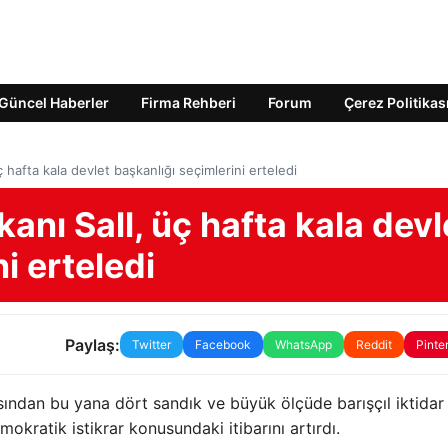
Güncel Haberler
Firma Rehberi
Forum
Çerez Politikas
hafta kala devlet başkanlığı seçimlerini erteledi
ı Sall, üç hafta kala devl
i erteledi
Paylaş:
Twitter
Facebook
WhatsApp
Reddit
Pinte
ından bu yana dört sandık ve büyük ölçüde barışçıl iktidar
mokratik istikrar konusundaki itibarını artırdı.