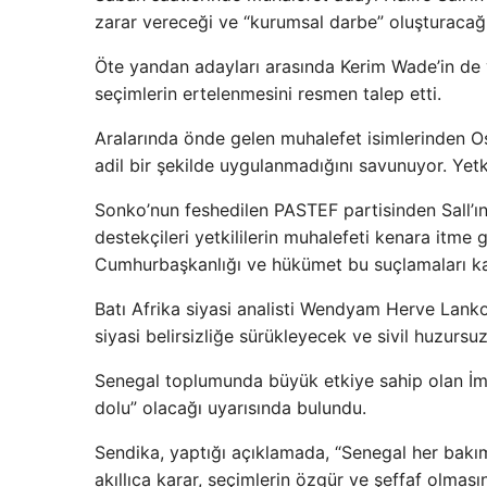
zarar vereceği ve “kurumsal darbe” oluşturacağ
Öte yandan adayları arasında Kerim Wade’in de 
seçimlerin ertelenmesini resmen talep etti.
Aralarında önde gelen muhalefet isimlerinden O
adil bir şekilde uygulanmadığını savunuyor. Yetki
Sonko’nun feshedilen PASTEF partisinden Sall’ın
destekçileri yetkililerin muhalefeti kenara itme 
Cumhurbaşkanlığı ve hükümet bu suçlamaları ka
Batı Afrika siyasi analisti Wendyam Herve Lank
siyasi belirsizliğe sürükleyecek ve sivil huzursu
Senegal toplumunda büyük etkiye sahip olan İmam
dolu” olacağı uyarısında bulundu.
Sendika, yaptığı açıklamada, “Senegal her bakım
akıllıca karar, seçimlerin özgür ve şeffaf olmas