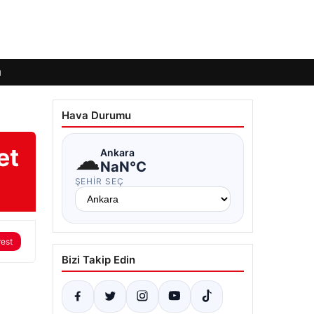
ı
Hava Durumu
et
☁
Ankara
NaN°C
ŞEHIR SEÇ
rest
Bizi Takip Edin