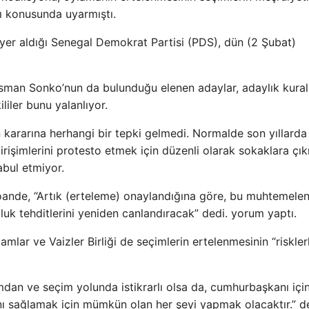
ı konusunda uyarmıştı.
yer aldığı Senegal Demokrat Partisi (PDS), dün (2 Şubat)
sman Sonko’nun da bulunduğu elenen adaylar, adaylık kurall
liler bunu yalanlıyor.
 kararına herhangi bir tepki gelmedi. Normalde son yıllarda
girişimlerini protesto etmek için düzenli olarak sokaklara çık
bul etmiyor.
oande, “Artık (erteleme) onaylandığına göre, bu muhtemelen
zluk tehditlerini yeniden canlandıracak” dedi. yorum yaptı.
lar ve Vaizler Birliği de seçimlerin ertelenmesinin “riskler
dan ve seçim yolunda istikrarlı olsa da, cumhurbaşkanı içi
ını sağlamak için mümkün olan her şeyi yapmak olacaktır.” d