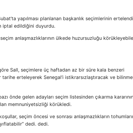
bat’ta yapılması planlanan başkanlık seçimlerinin ertelendi
 iptal edildiğini duyurdu.
 seçim anlaşmazlıklarının ülkede huzursuzluğu körükleyebil
göre Sall, seçimlere üç haftadan az bir süre kala benzeri
r tarihe erteleyerek Senegal’i istikrarsızlaştıracak ve bilinm
bazı önde gelen adayları seçim listesinden çıkarma kararını
lan memnuniyetsizliği körükledi.
koşullar, seçim öncesi ve sonrası anlaşmazlıkların tohumları
ıflatabilir” dedi. dedi.