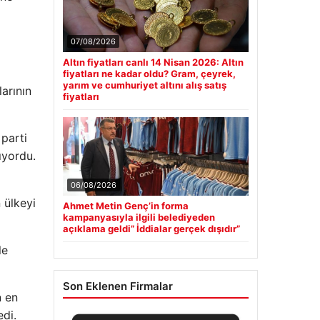
07/08/2026
Altın fiyatları canlı 14 Nisan 2026: Altın
fiyatları ne kadar oldu? Gram, çeyrek,
yarım ve cumhuriyet altını alış satış
arının
fiyatları
 parti
ıyordu.
06/08/2026
 ülkeyi
Ahmet Metin Genç’in forma
kampanyasıyla ilgili belediyeden
açıklama geldi” İddialar gerçek dışıdır”
le
Son Eklenen Firmalar
n en
edi.