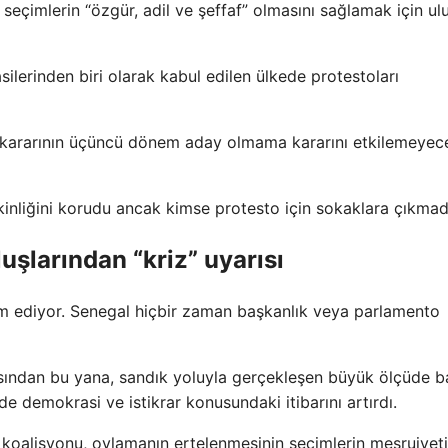
 seçimlerin “özgür, adil ve şeffaf” olmasını sağlamak için ulu
asilerinden biri olarak kabul edilen ülkede protestoları
si kararının üçüncü dönem aday olmama kararını etkilemeyec
kinliğini korudu ancak kimse protesto için sokaklara çıkmad
uşlarından “kriz” uyarısı
am ediyor. Senegal hiçbir zaman başkanlık veya parlamento
sından bu yana, sandık yoluyla gerçekleşen büyük ölçüde ba
de demokrasi ve istikrar konusundaki itibarını artırdı.
n koalisyonu, oylamanın ertelenmesinin seçimlerin meşruiyet