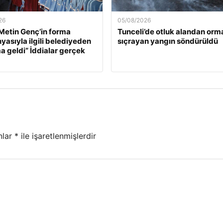
26
05/08/2026
etin Genç’in forma
Tunceli’de otluk alandan orm
asıyla ilgili belediyeden
sıçrayan yangın söndürüldü
a geldi” İddialar gerçek
nlar
*
ile işaretlenmişlerdir