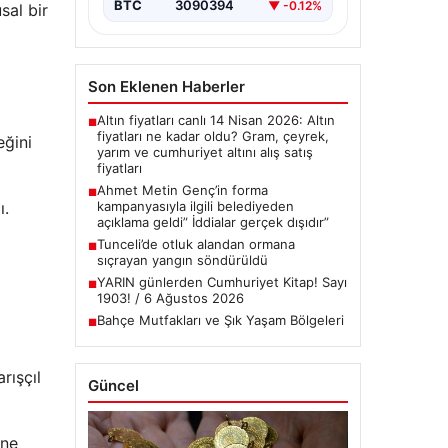
BTC
3090394
▼ -0.12%
sal bir
Son Eklenen Haberler
Altın fiyatları canlı 14 Nisan 2026: Altın
■
fiyatları ne kadar oldu? Gram, çeyrek,
eğini
yarım ve cumhuriyet altını alış satış
fiyatları
Ahmet Metin Genç’in forma
■
ı.
kampanyasıyla ilgili belediyeden
açıklama geldi” İddialar gerçek dışıdır”
Tunceli’de otluk alandan ormana
■
sıçrayan yangın söndürüldü
YARIN günlerden Cumhuriyet Kitap! Sayı
■
1903! / 6 Ağustos 2026
Bahçe Mutfakları ve Şık Yaşam Bölgeleri
■
rışçıl
Güncel
ine