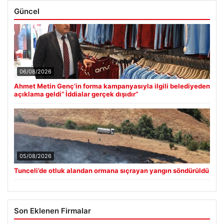
Güncel
06/08/2026
Ahmet Metin Genç’in forma kampanyasıyla ilgili belediyeden
açıklama geldi” İddialar gerçek dışıdır”
05/08/2026
Tunceli’de otluk alandan ormana sıçrayan yangın söndürüldü
Son Eklenen Firmalar