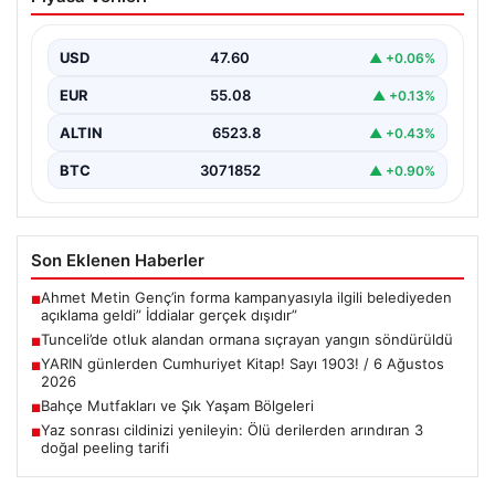
Sayı 1903! / 6 Ağustos 2026
USD
47.60
▲ +0.06%
EUR
55.08
▲ +0.13%
ALTIN
6523.8
▲ +0.43%
BTC
3071852
▲ +0.90%
Son Eklenen Haberler
Ahmet Metin Genç’in forma kampanyasıyla ilgili belediyeden
■
açıklama geldi” İddialar gerçek dışıdır”
Tunceli’de otluk alandan ormana sıçrayan yangın söndürüldü
■
YARIN günlerden Cumhuriyet Kitap! Sayı 1903! / 6 Ağustos
■
2026
Bahçe Mutfakları ve Şık Yaşam Bölgeleri
■
Yaz sonrası cildinizi yenileyin: Ölü derilerden arındıran 3
■
doğal peeling tarifi