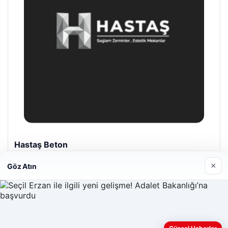
Prenses Night Club
29/04/2026
×
Göz Atın