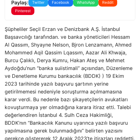
Paylaş:
Twitter
Facebook
WhatsApp
Reddit
Pinterest
Şüpheliler Seçil Erzan ve Denizbank A.Ş. İstanbul
Başsavcılığı tarafından. ve banka yöneticileri Hessam
Al Qassım, Shyayne Nelson, Bjron Lenzamann, Ahmed
Mohammed Aqil Qassim Lqassım, Aazar Ali Khwaja,
Burcu Çalıklı, Derya Kumru, Hakan Ateş ve Mehmet
Aydoğdu’nun “banka suiistimali” açısından, Düzenleme
ve Denetleme Kurumu bankacılık (BDDK) ) 19 Ekim
2023 tarihinde yazılı başvuru şartının yerine
getirilmemesi nedeniyle soruşturma açılmamasına
karar verdi. Bu nedenle bazı şikayetçilerin avukatları
kovuşturmaya yer olmadığına karara itiraz etti. Talebi
değerlendiren İstanbul 4. Sulh Ceza Hakimliği,
BDDK’nın “Bankacılık Kanunu uyarınca yazılı başvuru
yapılmasına gerek bulunmadığını” belirten yazısını
gerekçe göstererek 12 Aralık 2023’te itirazları reddetti.