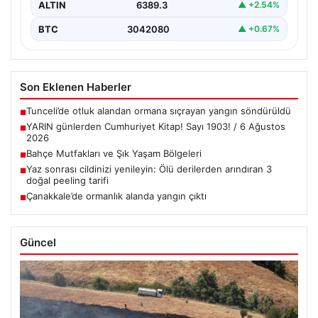
ALTIN
6389.3
▲ +2.54%
BTC
3042080
▲ +0.67%
Son Eklenen Haberler
Tunceli’de otluk alandan ormana sıçrayan yangın söndürüldü
■
YARIN günlerden Cumhuriyet Kitap! Sayı 1903! / 6 Ağustos
■
2026
Bahçe Mutfakları ve Şık Yaşam Bölgeleri
■
Yaz sonrası cildinizi yenileyin: Ölü derilerden arındıran 3
■
doğal peeling tarifi
Çanakkale’de ormanlık alanda yangın çıktı
■
Güncel