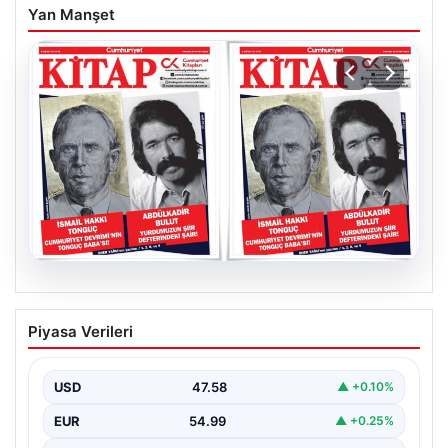
Yan Manşet
05.08.2026
YARIN günlerden Cumhuriyet Kitap!
Piyasa Verileri
Sayı 1903! / 6 Ağustos 2026
USD
47.58
▲ +0.10%
EUR
54.99
▲ +0.25%