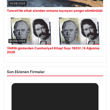
05/08/2026
Tunceli’de otluk alandan ormana sıçrayan yangın söndürüldü
05/08/2026
YARIN günlerden Cumhuriyet Kitap! Sayı 1903! / 6 Ağustos
2026
Son Eklenen Firmalar