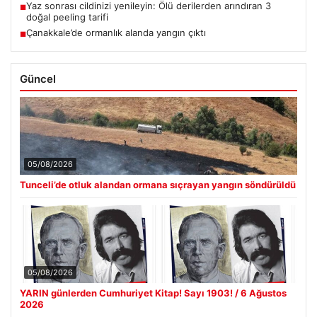
Yaz sonrası cildinizi yenileyin: Ölü derilerden arındıran 3
■
doğal peeling tarifi
Çanakkale’de ormanlık alanda yangın çıktı
■
Güncel
05/08/2026
Tunceli’de otluk alandan ormana sıçrayan yangın söndürüldü
05/08/2026
YARIN günlerden Cumhuriyet Kitap! Sayı 1903! / 6 Ağustos
2026