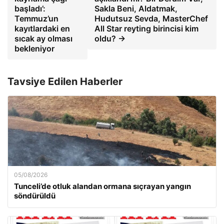
başladı’:
Sakla Beni, Aldatmak,
Temmuz’un
Hudutsuz Sevda, MasterChef
kayıtlardaki en
All Star reyting birincisi kim
sıcak ay olması
oldu? →
bekleniyor
Tavsiye Edilen Haberler
05/08/2026
Tunceli’de otluk alandan ormana sıçrayan yangın
söndürüldü