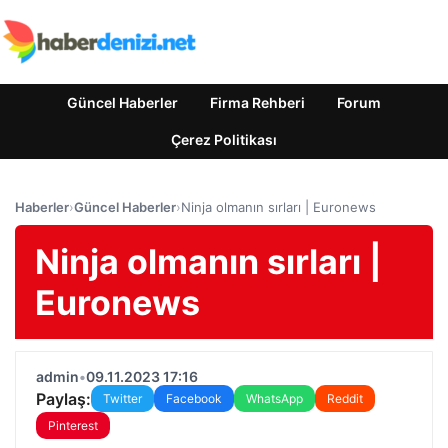
Güncel Haberler
Firma Rehberi
Forum
Çerez Politikası
Haberler
›
Güncel Haberler
›
Ninja olmanın sırları | Euronews
Ninja olmanın sırları |
Euronews
admin
•
09.11.2023 17:16
Paylaş:
Twitter
Facebook
WhatsApp
Reddit
Pinterest