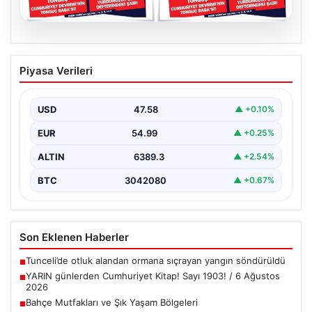
05.08.2026
YARIN günlerden Cumhuriyet Kitap!
Piyasa Verileri
Sayı 1903! / 6 Ağustos 2026
USD
47.58
▲ +0.10%
EUR
54.99
▲ +0.25%
ALTIN
6389.3
▲ +2.54%
BTC
3042080
▲ +0.67%
Son Eklenen Haberler
Tunceli’de otluk alandan ormana sıçrayan yangın söndürüldü
■
YARIN günlerden Cumhuriyet Kitap! Sayı 1903! / 6 Ağustos
■
2026
Bahçe Mutfakları ve Şık Yaşam Bölgeleri
■