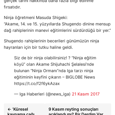
gerçek tarihi hakkında daha fazla bilgi edinme
fırsatıdır.
Ninja öğretmeni Masuda Shigeki:
“Akame, 14. ve 15. yüzyıllarda Shugendo dinine mensup
dağ rahiplerinin manevi eğitimlerini sürdürdüğü bir yer.”
Shugendo rahiplerinin becerileri günümüzün ninja
hayranları için bir tutku haline geldi.
Siz de bir ninja olabilirsiniz! ? “Ninja eğitim
köyü” olan Akame Shijuhachi Şelalesi’nde
bulunan “Ninja Ormanı”nda Iga tarzı ninja
eğitiminin keyfini çıkarın – BIGLOBE News
https://t.co/f2f6ykAzax
— Iga Haberleri (@news_iga)
21 Kasım 2017
← ‘Küresel
9 Kasım reyting sonuçları
kaynama çağı
açıklandı mı? Bir Derdim Var,