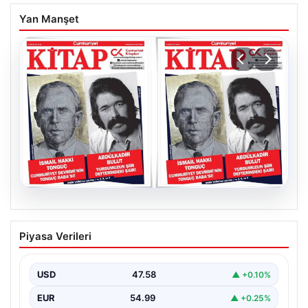
Yan Manşet
05.08.2026
YARIN günlerden Cumhuriyet Kitap!
Piyasa Verileri
Sayı 1903! / 6 Ağustos 2026
USD
47.58
▲ +0.10%
EUR
54.99
▲ +0.25%