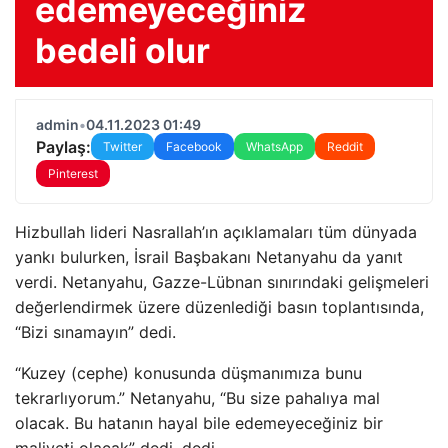
edemeyeceğiniz
bedeli olur
admin
•
04.11.2023 01:49
Paylaş:
Twitter
Facebook
WhatsApp
Reddit
Pinterest
Hizbullah lideri Nasrallah’ın açıklamaları tüm dünyada
yankı bulurken, İsrail Başbakanı Netanyahu da yanıt
verdi. Netanyahu, Gazze-Lübnan sınırındaki gelişmeleri
değerlendirmek üzere düzenlediği basın toplantısında,
“Bizi sınamayın” dedi.
“Kuzey (cephe) konusunda düşmanımıza bunu
tekrarlıyorum.” Netanyahu, “Bu size pahalıya mal
olacak. Bu hatanın hayal bile edemeyeceğiniz bir