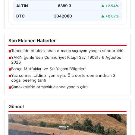
ALTIN
6389.3
▲ +2.54%
BTC
3042080
▲ +0.67%
Son Eklenen Haberler
Tunceli’de otluk alandan ormana sıçrayan yangın söndürüldü
■
YARIN günlerden Cumhuriyet Kitap! Sayı 1903! / 6 Ağustos
■
2026
Bahçe Mutfakları ve Şık Yaşam Bölgeleri
■
Yaz sonrası cildinizi yenileyin: Ölü derilerden arındıran 3
■
doğal peeling tarifi
Çanakkale’de ormanlık alanda yangın çıktı
■
Güncel