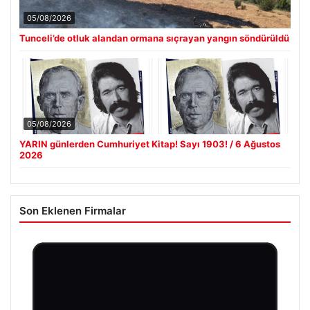
05/08/2026
Tunceli’de otluk alandan ormana sıçrayan yangın söndürüldü
05/08/2026
YARIN günlerden Cumhuriyet Kitap! Sayı 1903! / 6 Ağustos
2026
Son Eklenen Firmalar