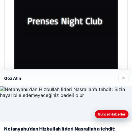
×
Göz Atın
Prenses Night Club
29/04/2026
Güncel Haberler
Web sitemizi nasıl kullandığınızı daha iyi anlayabilmek,
deneyiminizi kişiselleştirmek ve geliştirmek amacıyla çerezler
Netanyahu’dan Hizbullah lideri Nasrallah’a tehdit:
kullanıyoruz.
Çerez Politikamız