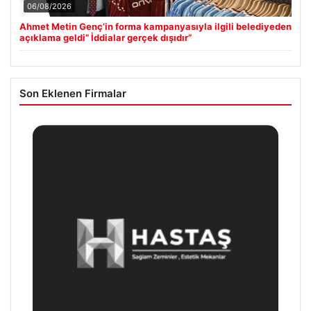
06/08/2026
Ahmet Metin Genç’in forma kampanyasıyla ilgili belediyeden
açıklama geldi” İddialar gerçek dışıdır”
Son Eklenen Firmalar