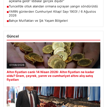
açıklama geldi” İddialar gerçek dışıdır”
Tunceli’de otluk alandan ormana sıçrayan yangın söndürüldü
■
YARIN günlerden Cumhuriyet Kitap! Sayı 1903! / 6 Ağustos
■
2026
Bahçe Mutfakları ve Şık Yaşam Bölgeleri
■
Güncel
07/08/2026
Altın fiyatları canlı 14 Nisan 2026: Altın fiyatları ne kadar
oldu? Gram, çeyrek, yarım ve cumhuriyet altını alış satış
fiyatları