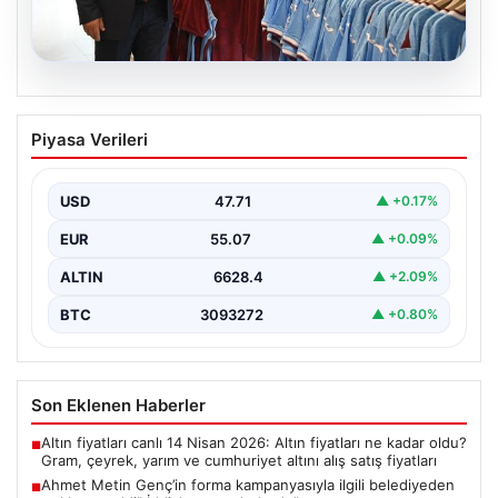
06.08.2026
Ahmet Metin Genç’in forma
Piyasa Verileri
kampanyasıyla ilgili belediyeden
açıklama geldi” İddialar gerçek dışıdır”
USD
47.71
▲ +0.17%
EUR
55.07
▲ +0.09%
ALTIN
6628.4
▲ +2.09%
BTC
3093272
▲ +0.80%
Son Eklenen Haberler
Altın fiyatları canlı 14 Nisan 2026: Altın fiyatları ne kadar oldu?
■
Gram, çeyrek, yarım ve cumhuriyet altını alış satış fiyatları
Ahmet Metin Genç’in forma kampanyasıyla ilgili belediyeden
■