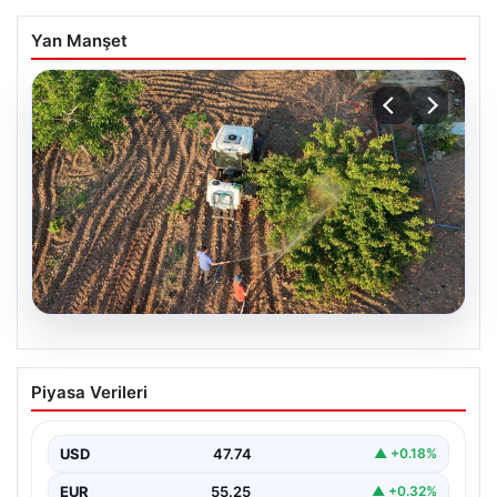
Yan Manşet
08.08.2026
‘Trakya İlkeren’de hasat başladı:
Piyasa Verileri
1991’den beri üreticinin yüzünü
güldürüyor
USD
47.74
▲ +0.18%
EUR
55.25
▲ +0.32%