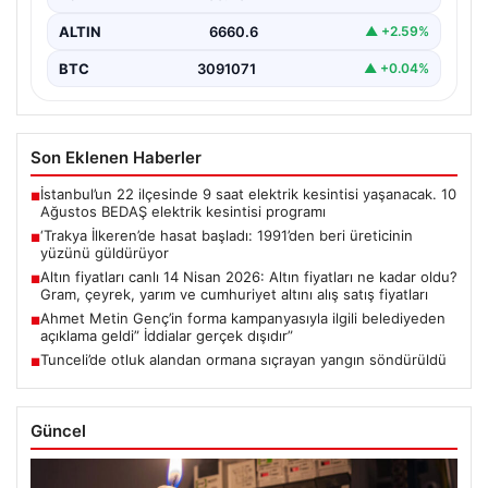
ALTIN
6660.6
▲ +2.59%
BTC
3091071
▲ +0.04%
Son Eklenen Haberler
İstanbul’un 22 ilçesinde 9 saat elektrik kesintisi yaşanacak. 10
■
Ağustos BEDAŞ elektrik kesintisi programı
‘Trakya İlkeren’de hasat başladı: 1991’den beri üreticinin
■
yüzünü güldürüyor
Altın fiyatları canlı 14 Nisan 2026: Altın fiyatları ne kadar oldu?
■
Gram, çeyrek, yarım ve cumhuriyet altını alış satış fiyatları
Ahmet Metin Genç’in forma kampanyasıyla ilgili belediyeden
■
açıklama geldi” İddialar gerçek dışıdır”
Tunceli’de otluk alandan ormana sıçrayan yangın söndürüldü
■
Güncel