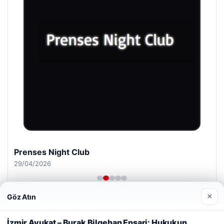
Prenses Night Club
29/04/2026
×
Göz Atın
Web sitemizi nasıl kullandığınızı daha iyi anlayabilmek,
deneyiminizi kişiselleştirmek ve geliştirmek amacıyla çerezler
İzmir Avukat – Burak Bilgehan Ensari: Hukukun