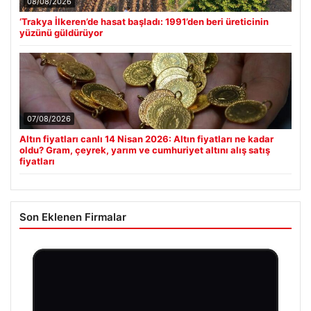
08/08/2026
‘Trakya İlkeren’de hasat başladı: 1991’den beri üreticinin
yüzünü güldürüyor
07/08/2026
Altın fiyatları canlı 14 Nisan 2026: Altın fiyatları ne kadar
oldu? Gram, çeyrek, yarım ve cumhuriyet altını alış satış
fiyatları
Son Eklenen Firmalar