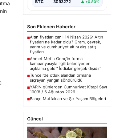
BTC
3093272
▲ +0.80%
tutma
nin
Son Eklenen Haberler
Altın fiyatları canlı 14 Nisan 2026: Altın
■
fiyatları ne kadar oldu? Gram, çeyrek,
yarım ve cumhuriyet altını alış satış
fiyatları
Ahmet Metin Genç’in forma
■
kampanyasıyla ilgili belediyeden
açıklama geldi” İddialar gerçek dışıdır”
Tunceli’de otluk alandan ormana
■
sıçrayan yangın söndürüldü
ü
YARIN günlerden Cumhuriyet Kitap! Sayı
■
1903! / 6 Ağustos 2026
Bahçe Mutfakları ve Şık Yaşam Bölgeleri
■
Güncel