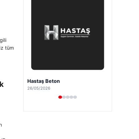
ili
niz tüm
Prenses Night Club
k
29/04/2026
n