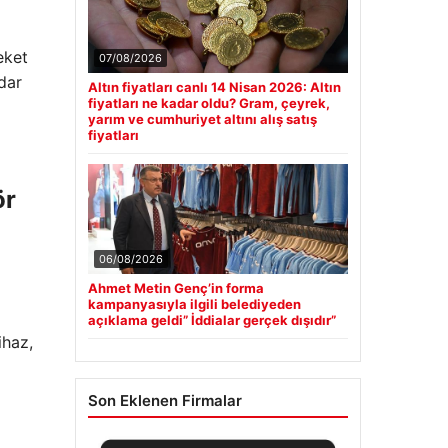
eket
07/08/2026
dar
Altın fiyatları canlı 14 Nisan 2026: Altın
fiyatları ne kadar oldu? Gram, çeyrek,
yarım ve cumhuriyet altını alış satış
fiyatları
ör
06/08/2026
Ahmet Metin Genç’in forma
kampanyasıyla ilgili belediyeden
açıklama geldi” İddialar gerçek dışıdır”
ihaz,
Son Eklenen Firmalar