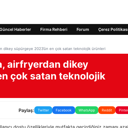
Güncel Haberler
Firma Rehberi
Forum
Çerez Politikas
an dikey süpürgeye 2023’ün en çok satan teknolojik ürünleri
, airfryerdan dikey
n çok satan teknolojik
Paylaş:
Twitter
Facebook
WhatsApp
Reddit
Pinte
kullanıcı dostu özellikleriyle mutfakta geçirdiğiniz zamanı az