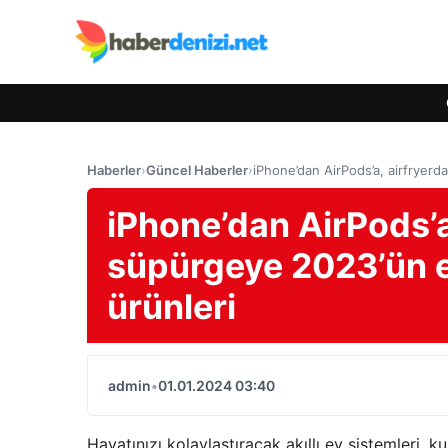
Haberler
›
Güncel Haberler
›
iPhone’dan AirPods’a, airfryerd
iPhone’dan AirPods’a
süpürgeye 2023’ün e
ürünleri
admin
•
01.01.2024 03:40
Hayatınızı kolaylaştıracak akıllı ev sistemleri, 