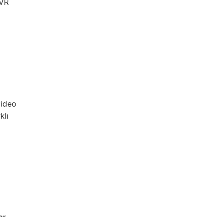
 VR
video
klı