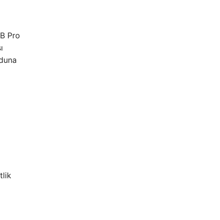
-B Pro
ı
oduna
tlik