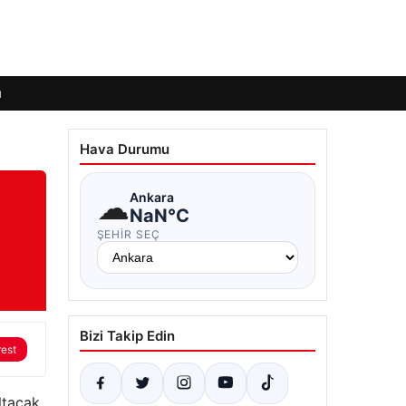
ı
Hava Durumu
☁
Ankara
NaN°C
ŞEHIR SEÇ
Bizi Takip Edin
rest
altacak