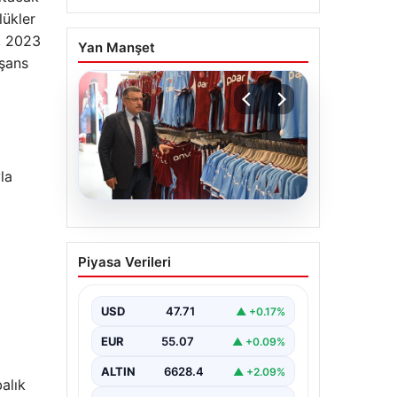
lükler
n, 2023
Yan Manşet
 şans
la
06.08.2026
Ahmet Metin Genç’in
Piyasa Verileri
forma kampanyasıyla
ilgili belediyeden
açıklama geldi” İddialar
USD
47.71
▲ +0.17%
gerçek dışıdır”
EUR
55.07
▲ +0.09%
ALTIN
6628.4
▲ +2.09%
alık