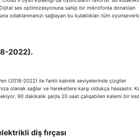
X Cloud II oyun kulaklığı da oyuncuların favorisi. Bu kulaklıkl
 Dijital ses optimizasyonuna sahip bir mikrofonla donatılan
yuna odaklanmanızı sağlayan bu kulaklıkları tüm oyunseverl
18-2022).
n (2018-2022) ile farklı kalınlık seviyelerinde çizgiler
nıza olanak sağlar ve hareketlere karşı oldukça hassastır. K
yor. 90 dakikalık şarjla 20 saat çalışabilen kalemi bir ke
ktrikli diş fırçası