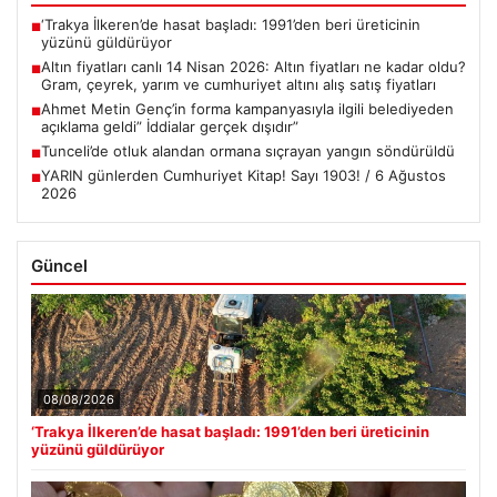
‘Trakya İlkeren’de hasat başladı: 1991’den beri üreticinin
■
yüzünü güldürüyor
Altın fiyatları canlı 14 Nisan 2026: Altın fiyatları ne kadar oldu?
■
Gram, çeyrek, yarım ve cumhuriyet altını alış satış fiyatları
Ahmet Metin Genç’in forma kampanyasıyla ilgili belediyeden
■
açıklama geldi” İddialar gerçek dışıdır”
Tunceli’de otluk alandan ormana sıçrayan yangın söndürüldü
■
YARIN günlerden Cumhuriyet Kitap! Sayı 1903! / 6 Ağustos
■
2026
Güncel
08/08/2026
‘Trakya İlkeren’de hasat başladı: 1991’den beri üreticinin
yüzünü güldürüyor