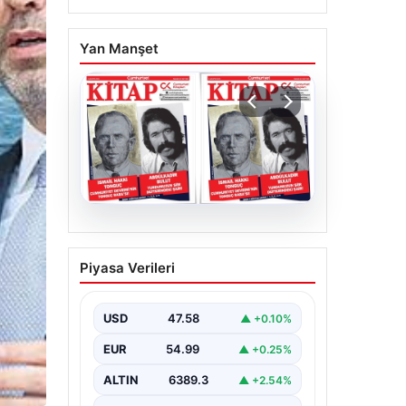
Yan Manşet
05.08.2026
YARIN günlerden
Piyasa Verileri
Cumhuriyet Kitap! Sayı
1903! / 6 Ağustos 2026
USD
47.58
▲ +0.10%
EUR
54.99
▲ +0.25%
ALTIN
6389.3
▲ +2.54%