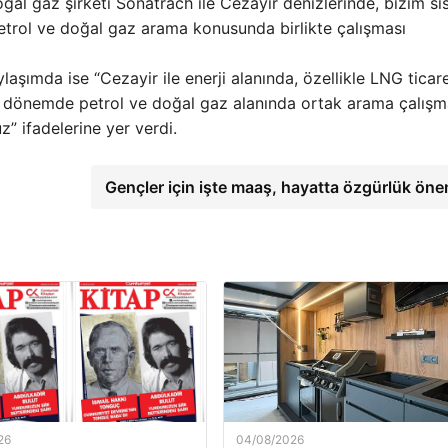
 doğal gaz şirketi Sonatrach ile Cezayir denizlerinde, bizim s
etrol ve doğal gaz arama konusunda birlikte çalışması
şımda ise “Cezayir ile enerji alanında, özellikle LNG ticare
i dönemde petrol ve doğal gaz alanında ortak arama çalışma
z” ifadelerine yer verdi.
Gençler için işte maaş, hayatta özgürlük öne
26
04/08/2026