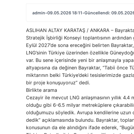
admin
•
09.05.2026 18:11
•
Güncellendi: 09.05.2026
ASLIHAN ALTAY KARATAŞ / ANKARA – Bayraktar, 
Stratejik İşbirliği Konseyi toplantısının ardından
Eylül 2027’de sona ereceğini belirten Bayraktar,
LNG’sinin Türkiye üzerinden özellikle Güneydoğu 
var. Bu sene içerisinde yeni bir anlaşmayla yapab
altyapısına da değinen Bayraktar, “Tabii önce T
miktarının belki Türkiye’deki tesislerimizde gazl
bir proje konuşuyoruz” dedi.
Birlikte arama
Cezayir ile mevcut LNG anlaşmasının yıllık 4.4 
olduğu gibi 6-6.5 milyar metreküplere çıkarabilir
olduğumuzu söyledik. Avrupa kendilerine uzun dö
dedik” açıklamasında bulundu. Bayraktar, toplant
konusunun da ele alındığını ifade ederek, “Bugün