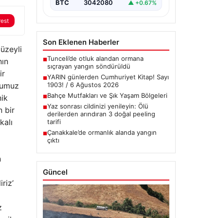
BTC
3042080
▲ +0.67%
rest
Son Eklenen Haberler
üzeyli
Tunceli’de otluk alandan ormana
nın
■
sıçrayan yangın söndürüldü
ir
YARIN günlerden Cumhuriyet Kitap! Sayı
■
onumuz
1903! / 6 Ağustos 2026
Bahçe Mutfakları ve Şık Yaşam Bölgeleri
nik
■
Yaz sonrası cildinizi yenileyin: Ölü
■
 bir
derilerden arındıran 3 doğal peeling
kalı
tarifi
Çanakkale’de ormanlık alanda yangın
■
çıktı
n
Güncel
riz’
z