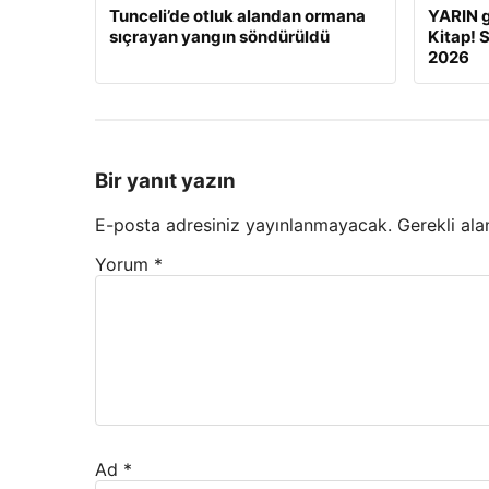
Tunceli’de otluk alandan ormana
YARIN 
sıçrayan yangın söndürüldü
Kitap! 
2026
Bir yanıt yazın
E-posta adresiniz yayınlanmayacak.
Gerekli ala
Yorum
*
Ad
*