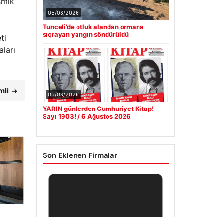
ismik
05/08/2026
Tunceli’de otluk alandan ormana
sıçrayan yangın söndürüldü
ti
ları
mli →
05/08/2026
YARIN günlerden Cumhuriyet Kitap!
Sayı 1903! / 6 Ağustos 2026
Son Eklenen Firmalar