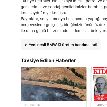
Türkiye Petrolleri’nin Cezayir’in milli petrol ve
gemilerimiz ve sondaj gemilerimizler beraber, p
konusuydu” diye konuştu.
Bayraktar, sosyal medya hesabından yaptığı payla
çerçevesinde gelişen iş birliğimizin önümüzdek
ile daha güçlü bir zeminde ilerlemesini bekliyoru
← Yeni nesil BMW i3 üretim bandına indi
Tavsiye Edilen Haberler
05/08/2026
05/08/20