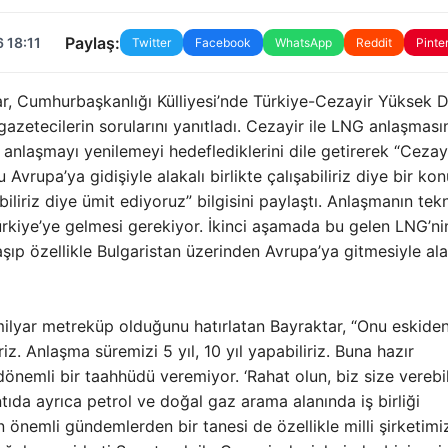
Paylaş:
 18:11
Twitter
Facebook
WhatsApp
Reddit
Pinte
Cumhurbaşkanlığı Külliyesi’nde Türkiye-Cezayir Yüksek D
 gazetecilerin sorularını yanıtladı. Cezayir ile LNG anlaşması
 anlaşmayı yenilemeyi hedeflediklerini dile getirerek “Cezay
Avrupa’ya gidişiyle alakalı birlikte çalışabiliriz diye bir k
iliriz diye ümit ediyoruz” bilgisini paylaştı. Anlaşmanın tek
ürkiye’ye gelmesi gerekiyor. İkinci aşamada bu gelen LNG’nin
aşıp özellikle Bulgaristan üzerinden Avrupa’ya gitmesiyle ala
milyar metreküp olduğunu hatırlatan Bayraktar, “Onu eskide
iz. Anlaşma süremizi 5 yıl, 10 yıl yapabiliriz. Buna hazır
nemli bir taahhüdü veremiyor. ‘Rahat olun, biz size verebili
ıda ayrıca petrol ve doğal gaz arama alanında iş birliği
 önemli gündemlerden bir tanesi de özellikle milli şirketimi